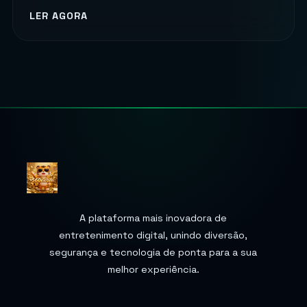
LER AGORA
A plataforma mais inovadora de
entretenimento digital, unindo diversão,
segurança e tecnologia de ponta para a sua
melhor experiência.