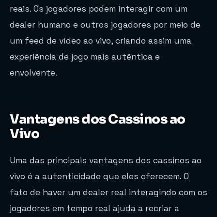
reais. Os jogadores podem interagir com um
dealer humano e outros jogadores por meio de
um feed de vídeo ao vivo, criando assim uma
experiência de jogo mais autêntica e
envolvente.
Vantagens dos Cassinos ao
Vivo
Uma das principais vantagens dos cassinos ao
vivo é a autenticidade que eles oferecem. O
fato de haver um dealer real interagindo com os
jogadores em tempo real ajuda a recriar a