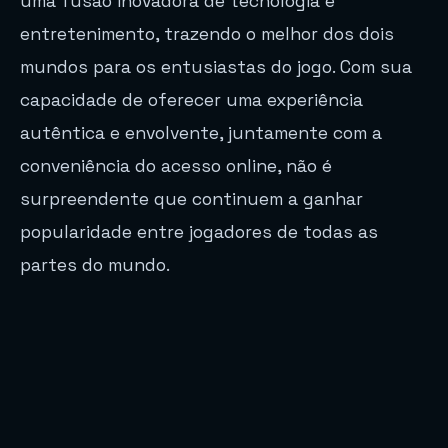
uma fusão inovadora de tecnologia e
entretenimento, trazendo o melhor dos dois
mundos para os entusiastas do jogo. Com sua
capacidade de oferecer uma experiência
autêntica e envolvente, juntamente com a
conveniência do acesso online, não é
surpreendente que continuem a ganhar
popularidade entre jogadores de todas as
partes do mundo.