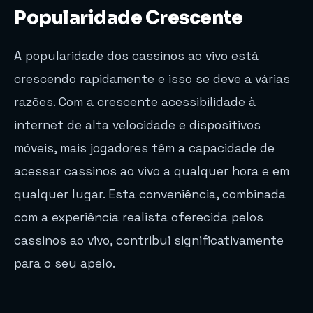
Popularidade Crescente
A popularidade dos cassinos ao vivo está
crescendo rapidamente e isso se deve a várias
razões. Com a crescente acessibilidade à
internet de alta velocidade e dispositivos
móveis, mais jogadores têm a capacidade de
acessar cassinos ao vivo a qualquer hora e em
qualquer lugar. Esta conveniência, combinada
com a experiência realista oferecida pelos
cassinos ao vivo, contribui significativamente
para o seu apelo.