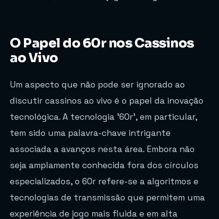
O Papel do 60r nos Cassinos
ao Vivo
Um aspecto que não pode ser ignorado ao
discutir cassinos ao vivo é o papel da inovação
tecnológica. A tecnologia '60r', em particular,
tem sido uma palavra-chave intrigante
associada a avanços nesta área. Embora não
seja amplamente conhecida fora dos círculos
especializados, o 60r refere-se a algoritmos e
tecnologias de transmissão que permitem uma
experiência de jogo mais fluida e em alta