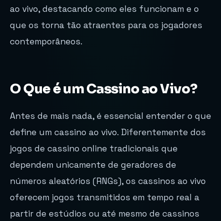
ao vivo, destacando como eles funcionam e o
que os torna tão atraentes para os jogadores
contemporâneos.
O Que é um Cassino ao Vivo?
Antes de mais nada, é essencial entender o que
define um cassino ao vivo. Diferentemente dos
jogos de cassino online tradicionais que
dependem unicamente de geradores de
números aleatórios (RNGs), os cassinos ao vivo
oferecem jogos transmitidos em tempo real a
partir de estúdios ou até mesmo de cassinos