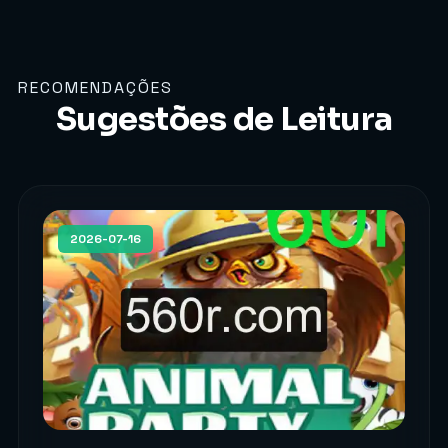
RECOMENDAÇÕES
Sugestões de Leitura
2026-07-16