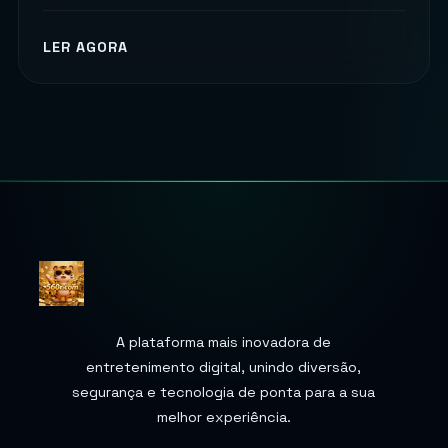
LER AGORA
A plataforma mais inovadora de
entretenimento digital, unindo diversão,
segurança e tecnologia de ponta para a sua
melhor experiência.