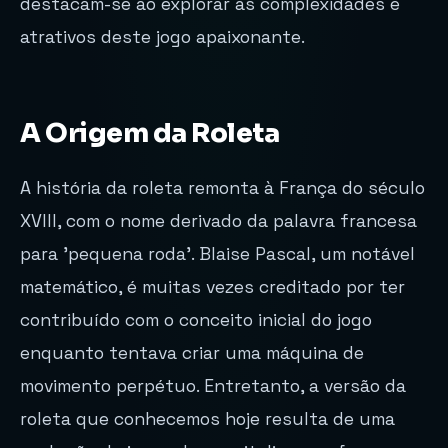
destacam-se ao explorar as complexidades e
atrativos deste jogo apaixonante.
A Origem da Roleta
A história da roleta remonta à França do século
XVIII, com o nome derivado da palavra francesa
para 'pequena roda'. Blaise Pascal, um notável
matemático, é muitas vezes creditado por ter
contribuído com o conceito inicial do jogo
enquanto tentava criar uma máquina de
movimento perpétuo. Entretanto, a versão da
roleta que conhecemos hoje resulta de uma