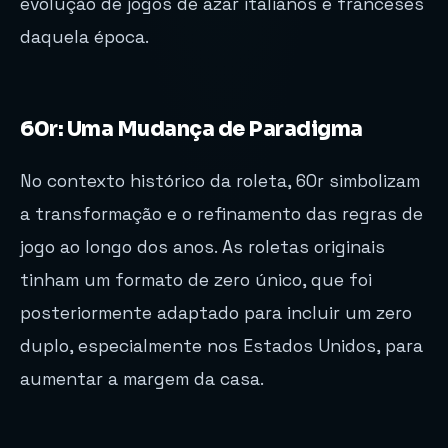
evolução de jogos de azar italianos e franceses
daquela época.
60r: Uma Mudança de Paradigma
No contexto histórico da roleta, 60r simbolizam
a transformação e o refinamento das regras de
jogo ao longo dos anos. As roletas originais
tinham um formato de zero único, que foi
posteriormente adaptado para incluir um zero
duplo, especialmente nos Estados Unidos, para
aumentar a margem da casa.