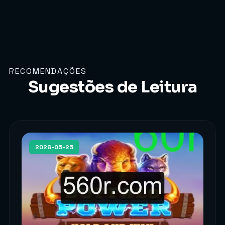
RECOMENDAÇÕES
Sugestões de Leitura
2026-05-25