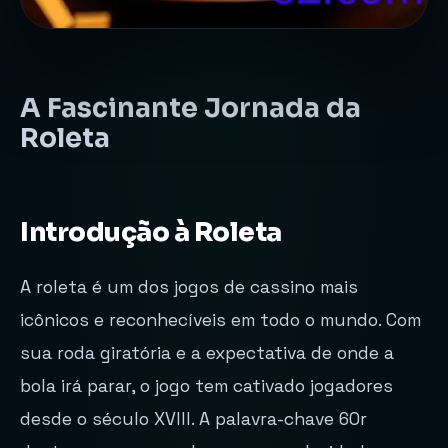
A Fascinante Jornada da
Roleta
Introdução à Roleta
A roleta é um dos jogos de cassino mais
icônicos e reconhecíveis em todo o mundo. Com
sua roda giratória e a expectativa de onde a
bola irá parar, o jogo tem cativado jogadores
desde o século XVIII. A palavra-chave 60r