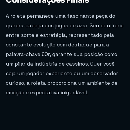
Considerações Finais
A roleta permanece uma fascinante peça do
quebra-cabeça dos jogos de azar. Seu equilíbrio
entre sorte e estratégia, representado pela
constante evolução com destaque para a
palavra-chave 60r, garante sua posição como
um pilar da indústria de cassinos. Quer você
seja um jogador experiente ou um observador
curioso, a roleta proporciona um ambiente de
emoção e expectativa inigualável.