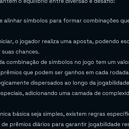
ntem o equilíbrio entre diversão e desafio:
e alinhar símbolos para formar combinações qu
niciar, o jogador realiza uma aposta, podendo esc
 suas chances.
a combinação de símbolos no jogo tem um valor
s prêmios que podem ser ganhos em cada rodada
gicamente dispersados ao longo da jogabilidade
speciais, adicionando uma camada de complexid
ca básica seja simples, existem regras específi
de prêmios diários para garantir jogabilidade re