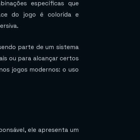
binações específicas que
face do jogo é colorida e
ersiva.
 sendo parte de um sistema
is ou para alcançar certos
 nos jogos modernos: o uso
ponsável, ele apresenta um