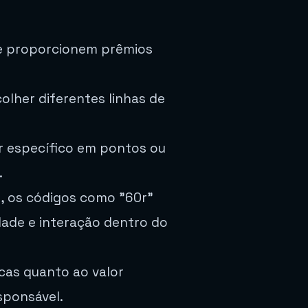
e proporcionem prêmios
olher diferentes linhas de
 específico em pontos ou
.
, os códigos como "60r"
ade e interação dentro do
cas quanto ao valor
sponsável.