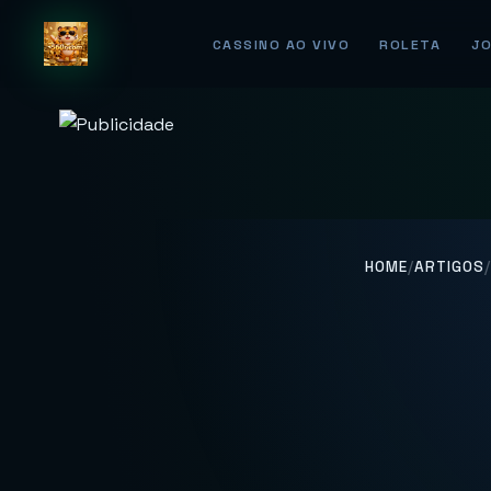
CASSINO AO VIVO
ROLETA
JO
HOME
/
ARTIGOS
/
Explorand
Um Olha