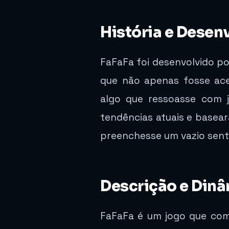
História e Desen
FaFaFa foi desenvolvido por
que não apenas fosse ace
algo que ressoasse com j
tendências atuais e basea
preenchesse um vazio senti
Descrição e Din
FaFaFa é um jogo que com