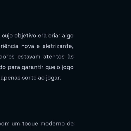
ujo objetivo era criar algo
ência nova e eletrizante,
edores estavam atentos às
o para garantir que o jogo
apenas sorte ao jogar.
s com um toque moderno de