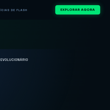
EXPLORAR AGORA
ÍCIAS DE FLASH
REVOLUCIONÁRIO
e FaFaFa:
cionário