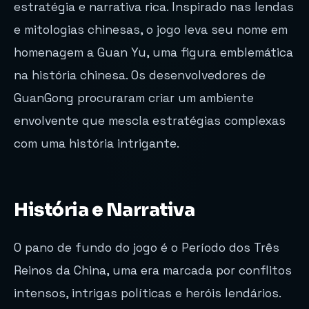
estratégia e narrativa rica. Inspirado nas lendas
e mitologias chinesas, o jogo leva seu nome em
homenagem a Guan Yu, uma figura emblemática
na história chinesa. Os desenvolvedores de
GuanGong procuraram criar um ambiente
envolvente que mescla estratégias complexas
com uma história intrigante.
História e Narrativa
O pano de fundo do jogo é o Período dos Três
Reinos da China, uma era marcada por conflitos
intensos, intrigas políticas e heróis lendários.