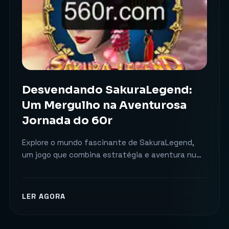
Desvendando SakuraLegend:
Um Mergulho na Aventurosa
Jornada do 60r
Explore o mundo fascinante de SakuraLegend,
um jogo que combina estratégia e aventura num
cenário envolvente.
LER AGORA