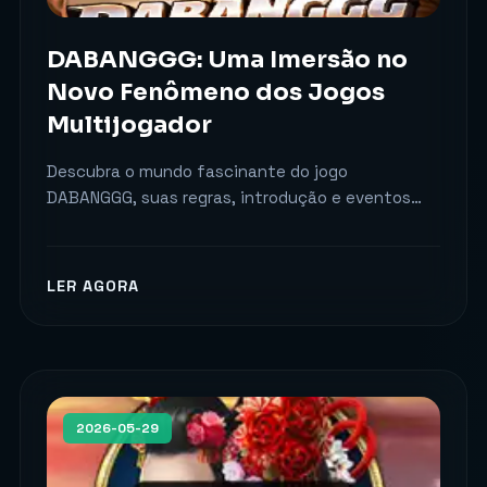
DABANGGG: Uma Imersão no
Novo Fenômeno dos Jogos
Multijogador
Descubra o mundo fascinante do jogo
DABANGGG, suas regras, introdução e eventos
recentes que estão transformando o cenário
global dos jogos eletrônicos.
LER AGORA
2026-05-29