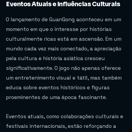
Eventos Atuais e Influências Culturais
O lançamento de GuanGong aconteceu em um
momento em que o interesse por histórias
culturalmente ricas está em ascensão. Em um
mundo cada vez mais conectado, a apreciação
pela cultura e história asiática cresceu
significativamente. O jogo não apenas oferece
um entretenimento visual e tátil, mas também
educa sobre eventos históricos e figuras
proeminentes de uma época fascinante.
Eventos atuais, como colaborações culturais e
festivais internacionais, estão reforçando a