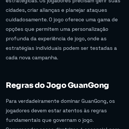
estratégicas. Os jogadores precisam gerir suas
cidades, criar alianças e planejar ataques
cuidadosamente. O jogo oferece uma gama de
opções que permitem uma personalização
profunda da experiência de jogo, onde as
estratégias individuais podem ser testadas a
cada nova campanha.
Regras do Jogo GuanGong
Para verdadeiramente dominar GuanGong, os
jogadores devem estar atentos às regras
fundamentais que governam o jogo.