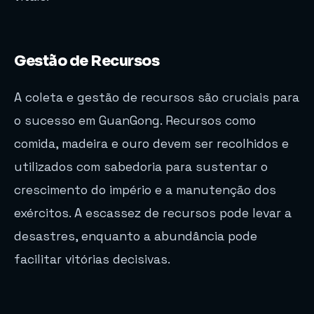
Gestão de Recursos
A coleta e gestão de recursos são cruciais para
o sucesso em GuanGong. Recursos como
comida, madeira e ouro devem ser recolhidos e
utilizados com sabedoria para sustentar o
crescimento do império e a manutenção dos
exércitos. A escassez de recursos pode levar a
desastres, enquanto a abundância pode
facilitar vitórias decisivas.