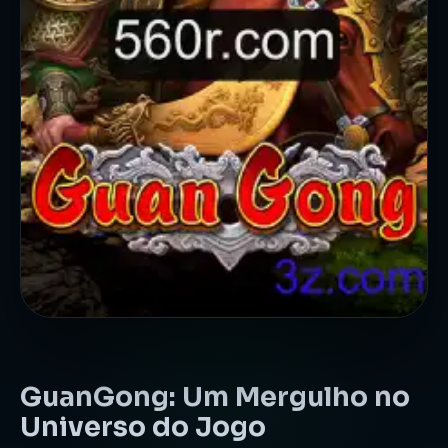
GuanGong: Um Mergulho no
Universo do Jogo