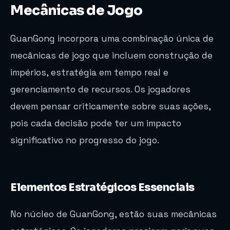
Mecânicas de Jogo
GuanGong incorpora uma combinação única de
mecânicas de jogo que incluem construção de
impérios, estratégia em tempo real e
gerenciamento de recursos. Os jogadores
devem pensar criticamente sobre suas ações,
pois cada decisão pode ter um impacto
significativo no progresso do jogo.
Elementos Estratégicos Essenciais
No núcleo de GuanGong, estão suas mecânicas