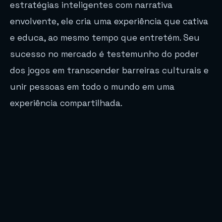
estratégias inteligentes com narrativa
envolvente, ele cria uma experiência que cativa
e educa, ao mesmo tempo que entretém. Seu
sucesso no mercado é testemunho do poder
dos jogos em transcender barreiras culturais e
unir pessoas em todo o mundo em uma
experiência compartilhada.