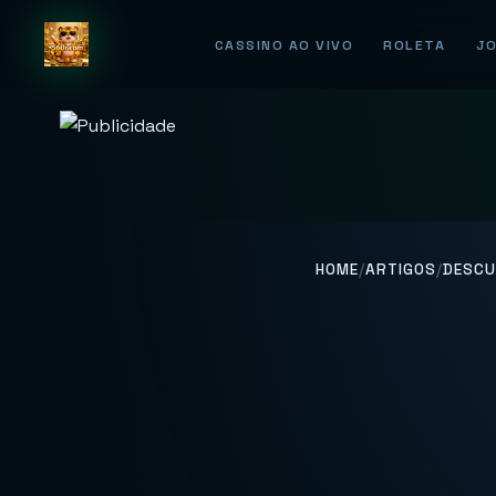
CASSINO AO VIVO
ROLETA
JO
HOME
/
ARTIGOS
/
DESCU
Descubr
KungFu
C